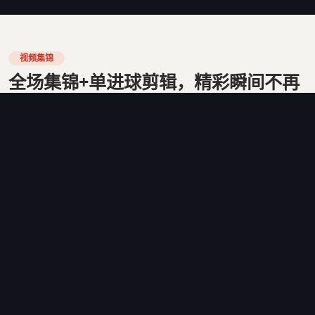
视频集锦
全场集锦+单进球剪辑，精彩瞬间不再
错过
每场焦点战结束后15分钟内，看球宝自动生成3-5分钟的全
场精华集锦，覆盖所有进球、关键扑救和争议判罚。AI剪辑
系统通过分析比赛音频的观众欢呼声峰值，自动定位最值得
回放的时刻。单进球剪辑则从多个角度展示进球过程，包括
慢动作回放和战术路线图解。
2024年世界杯期间，看球宝的视频集锦累计播放量超过8.6
亿次，平均每个用户每天观看视频时长达到22分钟。集锦页
面还嵌入了实时评论区，让球迷在观看回放的同时分享观
点。