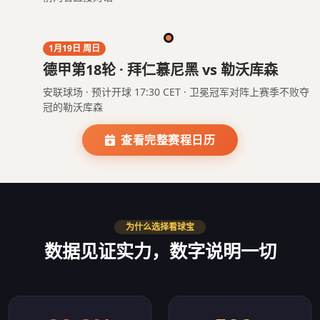
1月19日 周日
德甲第18轮 · 拜仁慕尼黑 vs 勒沃库森
安联球场 · 预计开球 17:30 CET · 卫冕冠军对阵上赛季不败夺
冠的勒沃库森
查看完整赛程日历
为什么选择看球宝
数据见证实力，数字说明一切