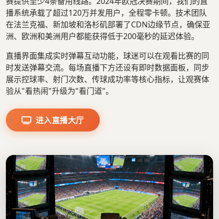
赛提供至少4条备用线路。2024年欧冠决赛期间，我们的直
播系统承载了超过120万并发用户，全程零卡顿。技术团队
在法兰克福、新加坡和洛杉矶部署了CDN边缘节点，确保亚
洲、欧洲和美洲用户都能获得低于200毫秒的延迟体验。
直播界面集成实时弹幕互动功能，球迷可以在观看比赛的同
时发送弹幕交流。每场直播下方还设有即时数据面板，同步
展示控球率、射门次数、传球成功率等核心指标，让观赛体
验从"看热闹"升级为"看门道"。
进入直播大厅