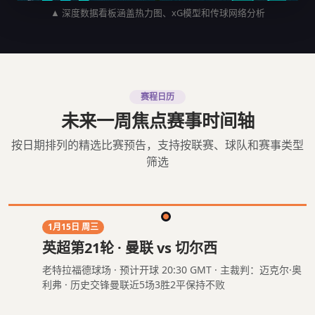
▲ 深度数据看板涵盖热力图、xG模型和传球网络分析
赛程日历
未来一周焦点赛事时间轴
按日期排列的精选比赛预告，支持按联赛、球队和赛事类型
筛选
1月15日 周三
英超第21轮 · 曼联 vs 切尔西
老特拉福德球场 · 预计开球 20:30 GMT · 主裁判：迈克尔·奥
利弗 · 历史交锋曼联近5场3胜2平保持不败