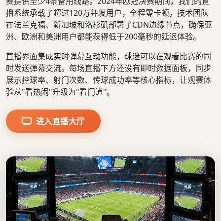
赛提供至少4条备用线路。2024年欧冠决赛期间，我们的直
播系统承载了超过120万并发用户，全程零卡顿。技术团队
在法兰克福、新加坡和洛杉矶部署了CDN边缘节点，确保亚
洲、欧洲和美洲用户都能获得低于200毫秒的延迟体验。
直播界面集成实时弹幕互动功能，球迷可以在观看比赛的同
时发送弹幕交流。每场直播下方还设有即时数据面板，同步
展示控球率、射门次数、传球成功率等核心指标，让观赛体
验从"看热闹"升级为"看门道"。
进入直播大厅