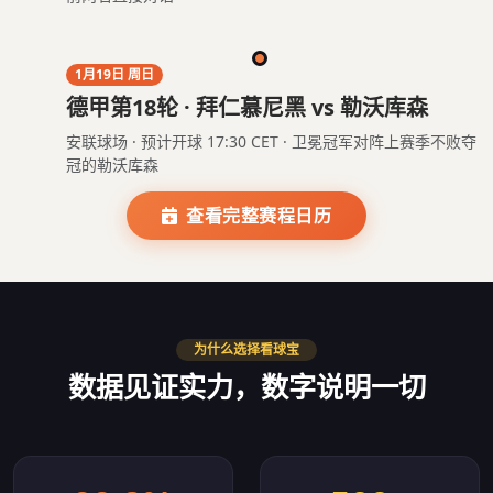
1月19日 周日
德甲第18轮 · 拜仁慕尼黑 vs 勒沃库森
安联球场 · 预计开球 17:30 CET · 卫冕冠军对阵上赛季不败夺
冠的勒沃库森
查看完整赛程日历
为什么选择看球宝
数据见证实力，数字说明一切