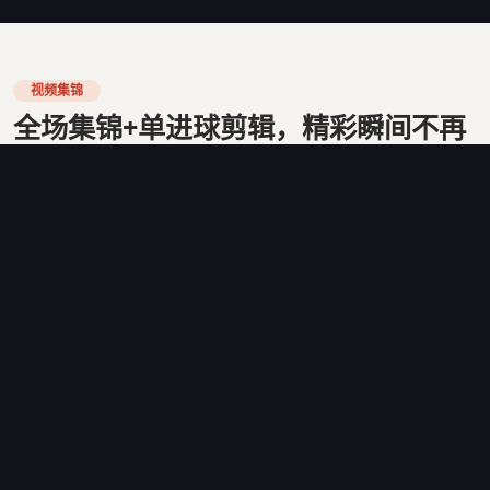
视频集锦
全场集锦+单进球剪辑，精彩瞬间不再
错过
每场焦点战结束后15分钟内，看球宝自动生成3-5分钟的全
场精华集锦，覆盖所有进球、关键扑救和争议判罚。AI剪辑
系统通过分析比赛音频的观众欢呼声峰值，自动定位最值得
回放的时刻。单进球剪辑则从多个角度展示进球过程，包括
慢动作回放和战术路线图解。
2024年世界杯期间，看球宝的视频集锦累计播放量超过8.6
亿次，平均每个用户每天观看视频时长达到22分钟。集锦页
面还嵌入了实时评论区，让球迷在观看回放的同时分享观
点。