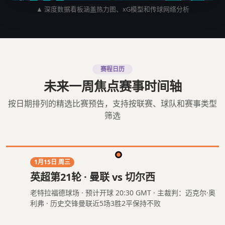
▲ 深度数据看板涵盖热力图、xG模型和传球网络分析
赛程日历
未来一周焦点赛事时间轴
按日期排列的精选比赛预告，支持按联赛、球队和赛事类型
筛选
1月15日 周三
英超第21轮 · 曼联 vs 切尔西
老特拉福德球场 · 预计开球 20:30 GMT · 主裁判：迈克尔·奥
利弗 · 历史交锋曼联近5场3胜2平保持不败