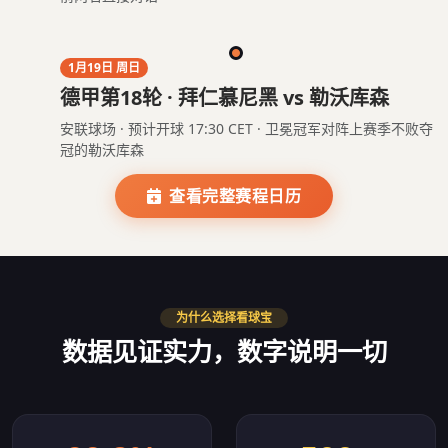
1月19日 周日
德甲第18轮 · 拜仁慕尼黑 vs 勒沃库森
安联球场 · 预计开球 17:30 CET · 卫冕冠军对阵上赛季不败夺
冠的勒沃库森
查看完整赛程日历
为什么选择看球宝
数据见证实力，数字说明一切