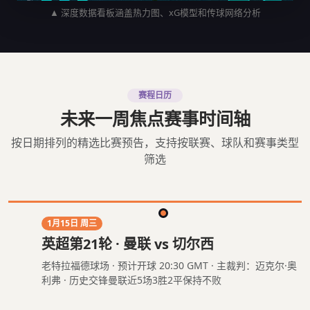
▲ 深度数据看板涵盖热力图、xG模型和传球网络分析
赛程日历
未来一周焦点赛事时间轴
按日期排列的精选比赛预告，支持按联赛、球队和赛事类型
筛选
1月15日 周三
英超第21轮 · 曼联 vs 切尔西
老特拉福德球场 · 预计开球 20:30 GMT · 主裁判：迈克尔·奥
利弗 · 历史交锋曼联近5场3胜2平保持不败