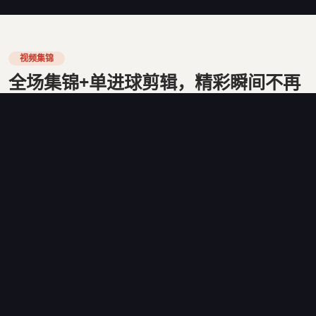
视频集锦
全场集锦+单进球剪辑，精彩瞬间不再
错过
每场焦点战结束后15分钟内，看球宝自动生成3-5分钟的全
场精华集锦，覆盖所有进球、关键扑救和争议判罚。AI剪辑
系统通过分析比赛音频的观众欢呼声峰值，自动定位最值得
回放的时刻。单进球剪辑则从多个角度展示进球过程，包括
慢动作回放和战术路线图解。
2024年世界杯期间，看球宝的视频集锦累计播放量超过8.6
亿次，平均每个用户每天观看视频时长达到22分钟。集锦页
面还嵌入了实时评论区，让球迷在观看回放的同时分享观
点。